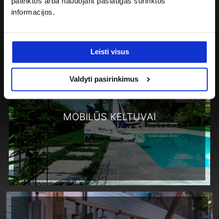
pateiktos arba naudojant paslaugas surinktos
informacijos.
Leisti visus
Valdyti pasirinkimus
MOBILŪS KELTUVAI