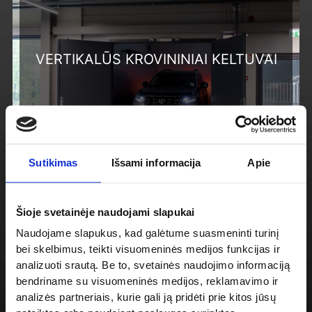
VERTIKALŪS KROVININIAI KELTUVAI
Sutikimas
Išsami informacija
Apie
Šioje svetainėje naudojami slapukai
Naudojame slapukus, kad galėtume suasmeninti turinį
bei skelbimus, teikti visuomeninės medijos funkcijas ir
NUOŽULNŪS LAIPTINIAI KELTUVAI
analizuoti srautą. Be to, svetainės naudojimo informaciją
bendriname su visuomeninės medijos, reklamavimo ir
analizės partneriais, kurie gali ją pridėti prie kitos jūsų