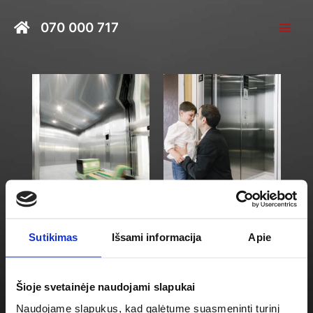
Pereiti
Main
prie
070 000 717
Men
turinio
Orona Next Cargo
Orona Next Essentia
Liftas
Liftas
Sutikimas
Išsami informacija
Apie
Šioje svetainėje naudojami slapukai
Naudojame slapukus, kad galėtume suasmeninti turinį