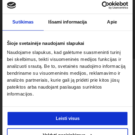
Visapusiškai nepriekaištingą CESAB B800 serijos našumą
papildo aukščiausia surinkimo kokybė ir patikimumas.
Sutikimas
Išsami informacija
Apie
Taigi ne tik mėgausitės produktyviais medžiagų tvarkymo
darbais, bet ir pelningu verslu.
Šioje svetainėje naudojami slapukai
Naudojame slapukus, kad galėtume suasmeninti turinį
bei skelbimus, teikti visuomeninės medijos funkcijas ir
analizuoti srautą. Be to, svetainės naudojimo informaciją
Specifikacijos
bendriname su visuomeninės medijos, reklamavimo ir
analizės partneriais, kurie gali ją pridėti prie kitos jūsų
pateiktos arba naudojant paslaugas surinktos
B860
informacijos.
Modelis:
B860
Keliamoji galia
6000 kg
Leisti visus
Valdymas
Sėdint