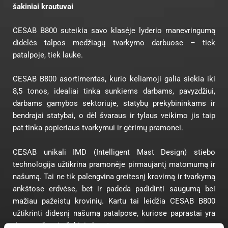
šakiniai krautuvai
CESAB B800 suteikia savo klasėje lyderio manevringumą
didelės talpos medžiagų tvarkymo darbuose – tiek
patalpoje, tiek lauke.
CESAB B800 asortimentas, kurio keliamoji galia siekia iki
8,5 tonos, idealiai tinka sunkiems darbams, pavyzdžiui,
darbams gamybos sektoriuje, statybų prekybininkams ir
bendrajai statybai, o dėl švaraus ir tylaus veikimo jis taip
pat tinka popieriaus tvarkymui ir gėrimų pramonei.
CESAB unikali IMD (Intelligent Mast Design) stiebo
technologija užtikrina pramonėje pirmaujantį matomumą ir
našumą. Tai ne tik palengvina greitesnį krovimą ir tvarkymą
ankštose erdvėse, bet ir padeda padidinti saugumą bei
mažiau pažeistų krovinių. Kartu tai leidžia CESAB B800
užtikrinti didesnį našumą patalpose, kuriose paprastai yra
daug mažesnis šakinis krautuvas.