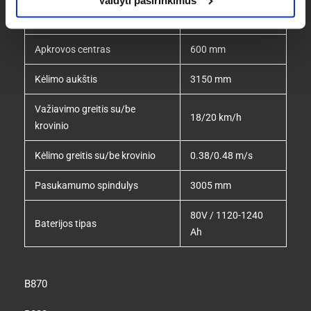
Valdyti pasirinkimus
Galios šaltinis
Elektrinis
Apkrovos centras
600 mm
Kėlimo aukštis
3150 mm
Važiavimo greitis su/be
18/20 km/h
krovinio
Kėlimo greitis su/be krovinio
0.38/0.48 m/s
Pasukamumo spindulys
3005 mm
80V / 1120-1240
Baterijos tipas
Ah
B870