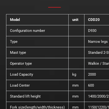
Model
unit
CDD20
Configuration number
D930
Type
Narrow legs
Mast type
Standard 2-S
Operator type
Walkie / Sta
Load Capacity
kg
2000
Load Center
mm
600
Standard lift height
mm
1400/2000/2
Fork size(length/width/thickness)
mm
1150(1220)/