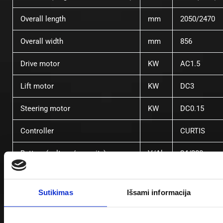
Overall length
mm
2050/2470
Overall width
mm
856
Drive motor
KW
AC1.5
Lift motor
KW
DC3
Steering motor
KW
DC0.15
Controller
CURTIS
Battery (voltage/capacity)
V/Ah
24/280
Sutikimas
Išsami informacija