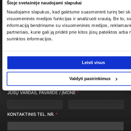
Šioje svetainėje naudojami slapukai
Naudojame slapukus, kad galėtume suasmeninti turinį bei ske
visuomeninės medijos funkcijas ir analizuoti srautą. Be to, 
BROŠIŪRA ATSISIUNTIMUI
informaciją bendriname su visuomeninės medijos, reklamavi
partneriais, kurie gali ją pridėti prie kitos jūsų pateiktos arb
surinktos informacijos.
ATSISIŲSTI
Leisti visus
Valdyti pasirinkimus
JŪSŲ VARDAS, PAVARDĖ / ĮMONĖ
*
First
Last
KONTAKTINIS TEL. NR.
*