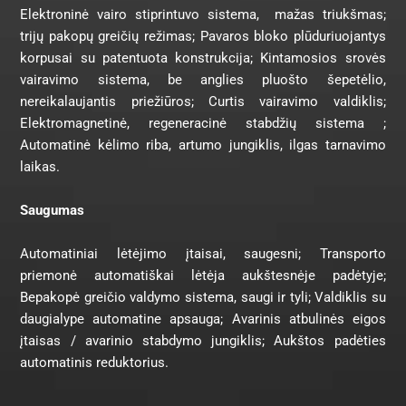
Elektroninė vairo stiprintuvo sistema, mažas triukšmas;
trijų pakopų greičių režimas; Pavaros bloko plūduriuojantys
korpusai su patentuota konstrukcija; Kintamosios srovės
vairavimo sistema, be anglies pluošto šepetėlio,
nereikalaujantis priežiūros; Curtis vairavimo valdiklis;
Elektromagnetinė, regeneracinė stabdžių sistema ;
Automatinė kėlimo riba, artumo jungiklis, ilgas tarnavimo
laikas.
Saugumas
Automatiniai lėtėjimo įtaisai, saugesni; Transporto
priemonė automatiškai lėtėja aukštesnėje padėtyje;
Bepakopė greičio valdymo sistema, saugi ir tyli; Valdiklis su
daugialype automatine apsauga; Avarinis atbulinės eigos
įtaisas / avarinio stabdymo jungiklis; Aukštos padėties
automatinis reduktorius.