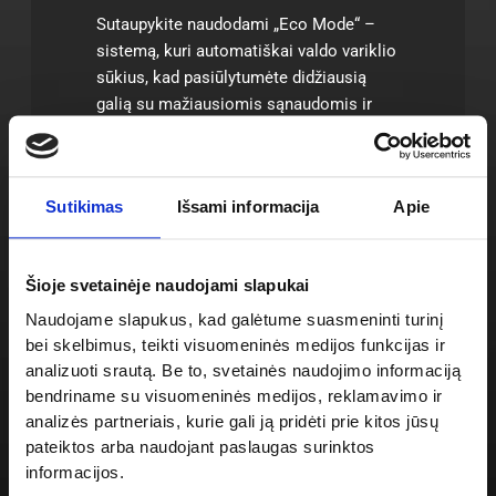
Sutaupykite naudodami „Eco Mode“ –
sistemą, kuri automatiškai valdo variklio
sūkius, kad pasiūlytumėte didžiausią
galią su mažiausiomis sąnaudomis ir
mažiausiomis emisijomis.
Su šiuo modeliu – matomumas iš
Sutikimas
Išsami informacija
Apie
vairuotojo kabinos – 360º kampu, o
matomumas iš išorės 30 % geresnis,
palyginti su ankstesniu modeliu.
Šioje svetainėje naudojami slapukai
Be to, naudojant „Hill Holder“ sistemą,
Naudojame slapukus, kad galėtume suasmeninti turinį
šakinis krautuvas lieka visiškai
bei skelbimus, teikti visuomeninės medijos funkcijas ir
nejudantis ant bet kokio šlaito, kai
analizuoti srautą. Be to, svetainės naudojimo informaciją
nukeliate koją nuo akceleratoriaus.
bendriname su visuomeninės medijos, reklamavimo ir
analizės partneriais, kurie gali ją pridėti prie kitos jūsų
pateiktos arba naudojant paslaugas surinktos
informacijos.