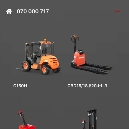
Skip
Main
to
070 000 717
Men
content
C150H
CBD15/18J/20J-Li3