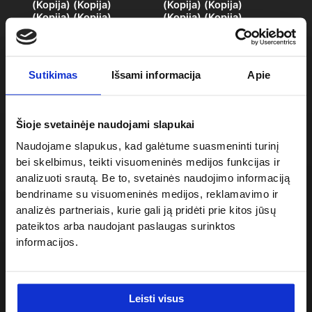
(Kopija) (Kopija)
(Kopija) (Kopija)
(Kopija) (Kopija)
(Kopija) (Kopija)
(Kopija) (Kopija)
(Kopija) (Kopija)
(Kopija)
Sutikimas
Išsami informacija
Apie
Šioje svetainėje naudojami slapukai
Naudojame slapukus, kad galėtume suasmeninti turinį
bei skelbimus, teikti visuomeninės medijos funkcijas ir
analizuoti srautą. Be to, svetainės naudojimo informaciją
bendriname su visuomeninės medijos, reklamavimo ir
CBD15/18J/20J-Li3
CBD15/18J/20J-Li3
analizės partneriais, kurie gali ją pridėti prie kitos jūsų
(Kopija) (Kopija)
(Kopija) (Kopija)
pateiktos arba naudojant paslaugas surinktos
(Kopija) (Kopija)
(Kopija) (Kopija)
informacijos.
(Kopija) (Kopija)
(Kopija) (Kopija)
(Kopija) (Kopija)
(Kopija) (Kopija)
(Kopija) (Kopija)
(Kopija) (Kopija)
(Kopija) (Kopija)
(Kopija) (Kopija)
(Kopija) (Kopija)
(Kopija) (Kopija)
Leisti visus
(Kopija)